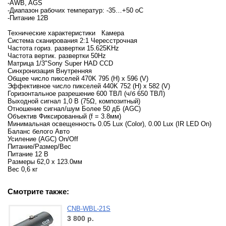
-AWB, AGS
-Диапазон рабочих температур: -35…+50 оC
-Питание 12В
Технические характеристики Камера
Система сканирования 2:1 Чересстрочная
Частота гориз. развертки 15.625KHz
Частота вертик. развертки 50Hz
Матрица 1/3"Sony Super HAD CCD
Синхронизация Внутренняя
Общее число пикселей 470K 795 (H) x 596 (V)
Эффективное число пикселей 440K 752 (H) x 582 (V)
Горизонтальное разрешение 600 ТВЛ (ч/б 650 ТВЛ)
Выходной сигнал 1,0 В (75Ω, композитный)
Отношение сигнал/шум Более 50 дБ (AGC)
Объектив Фиксированный (f = 3.8мм)
Минимальная освещенность 0.05 Lux (Color), 0.00 Lux (IR LED On)
Баланс белого Авто
Усиление (AGC) On/Off
Питание/Размер/Вес
Питание 12 В
Размеры 62,0 х 123.0мм
Вес 0,6 кг
Смотрите также:
CNB-WBL-21S
3 800
р.