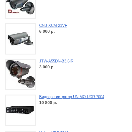
CNB-XCM-21VF
6 000
р.
JTW-A55DN-B3.6IR
3 000
р.
Видеорегистратор UNIMO UDR-7004
10 800
р.